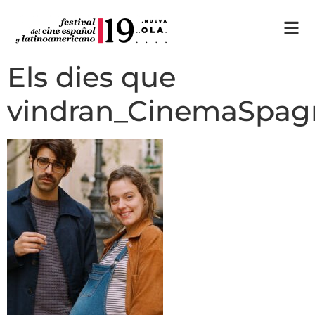
Els dies que
vindran_CinemaSpag