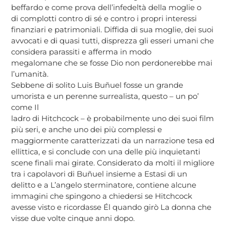
beffardo e come prova dell’infedeltà della moglie o
di complotti contro di sé e contro i propri interessi
finanziari e patrimoniali. Diffida di sua moglie, dei suoi
avvocati e di quasi tutti, disprezza gli esseri umani che
considera parassiti e afferma in modo
megalomane che se fosse Dio non perdonerebbe mai
l’umanità.
Sebbene di solito Luis Buñuel fosse un grande
umorista e un perenne surrealista, questo – un po’
come Il
ladro di Hitchcock – è probabilmente uno dei suoi film
più seri, e anche uno dei più complessi e
maggiormente caratterizzati da un narrazione tesa ed
ellittica, e si conclude con una delle più inquietanti
scene finali mai girate. Considerato da molti il migliore
tra i capolavori di Buñuel insieme a Estasi di un
delitto e a L’angelo sterminatore, contiene alcune
immagini che spingono a chiedersi se Hitchcock
avesse visto e ricordasse Él quando girò La donna che
visse due volte cinque anni dopo.