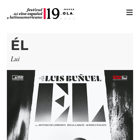
ÉL
Lui