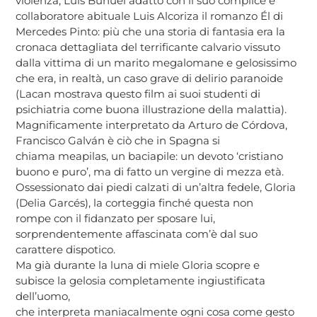
violenza, Luis Buñuel adattò con il suo complice e
collaboratore abituale Luis Alcoriza il romanzo Él di
Mercedes Pinto: più che una storia di fantasia era la
cronaca dettagliata del terrificante calvario vissuto
dalla vittima di un marito megalomane e gelosissimo
che era, in realtà, un caso grave di delirio paranoide
(Lacan mostrava questo film ai suoi studenti di
psichiatria come buona illustrazione della malattia).
Magnificamente interpretato da Arturo de Córdova,
Francisco Galván è ciò che in Spagna si
chiama meapilas, un baciapile: un devoto ‘cristiano
buono e puro’, ma di fatto un vergine di mezza età.
Ossessionato dai piedi calzati di un’altra fedele, Gloria
(Delia Garcés), la corteggia finché questa non
rompe con il fidanzato per sposare lui,
sorprendentemente affascinata com’è dal suo
carattere dispotico.
Ma già durante la luna di miele Gloria scopre e
subisce la gelosia completamente ingiustificata
dell’uomo,
che interpreta maniacalmente ogni cosa come gesto