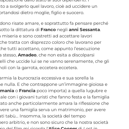
 a svolgerlo quel lavoro, cioè ad uccidere un
ortandosi dietro moglie, figlio e suocero.
 ridono risate amare, e soprattutto fa pensare perché
tto la dittatura di
Franco
negli
anni Sessanta
.
a miseria e sono costretti ad accettare lavori
à che tratta con disprezzo coloro che lavorano per
 che tutti accettano, come appunto l’esecuzione
a stesso,
Amadeo
, che non esita a discolparsi
uelli che uccide lui se ne vanno serenamente, che gli
oli con la garrota, eccetera eccetera.
armia la burocrazia eccessiva e sua sorella la
ene nulla. E che contrappone un’immagine gioiosa e
rmania
o
Francia
poco importa) a quella lugubre e
le con i giovani turisti che fanno festa e la famiglia
rato anche particolarmente amara la riflessione che
vere una famiglia serva un matrimonio, per avere
ati tabù… Insomma, la società del tempo
bero arbitrio, e non sono sicuro che la nostra società
o del film mi ricorda l’
Alice Cooper
di
Lost in