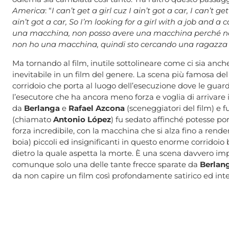
America
: “
I can’t get a girl cuz I ain’t got a car, I can’t ge
ain’t got a car, So I’m looking for a girl with a job and a c
una macchina, non posso avere una macchina perché non
non ho una macchina, quindi sto cercando una ragazza
Ma tornando al film, inutile sottolineare come ci sia anc
inevitabile in un film del genere. La scena più famosa del
corridoio che porta al luogo dell’esecuzione dove le guar
l’esecutore che ha ancora meno forza e voglia di arrivare
da
Berlanga
e
Rafael Azcona
(sceneggiatori del film) e fu
(chiamato
Antonio López
) fu sedato affinché potesse po
forza incredibile, con la macchina che si alza fino a render
boia) piccoli ed insignificanti in questo enorme corridoio
dietro la quale aspetta la morte. È una scena davvero impa
comunque solo una delle tante frecce sparate da
Berlan
da non capire un film così profondamente satirico ed inte