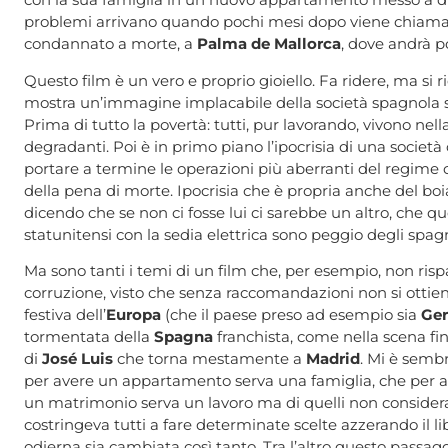
problemi arrivano quando pochi mesi dopo viene chiamato
condannato a morte, a
Palma de Mallorca
, dove andrà p
Questo film è un vero e proprio gioiello. Fa ridere, ma si
mostra un’immagine implacabile della società spagnola so
Prima di tutto la povertà: tutti, pur lavorando, vivono nell
degradanti. Poi è in primo piano l’ipocrisia di una societ
portare a termine le operazioni più aberranti del regime
della pena di morte. Ipocrisia che è propria anche del boi
dicendo che se non ci fosse lui ci sarebbe un altro, che q
statunitensi con la sedia elettrica sono peggio degli spagn
Ma sono tanti i temi di un film che, per esempio, non risp
corruzione, visto che senza raccomandazioni non si otti
festiva dell’
Europa
(che il paese preso ad esempio sia
Ge
tormentata della
Spagna
franchista, come nella scena fina
di
José Luis
che torna mestamente a
Madrid
. Mi è semb
per avere un appartamento serva una famiglia, che per a
un matrimonio serva un lavoro ma di quelli non consider
costringeva tutti a fare determinate scelte azzerando il li
odierna sia cambiata così tanto. Tra l’altro questo passaggi