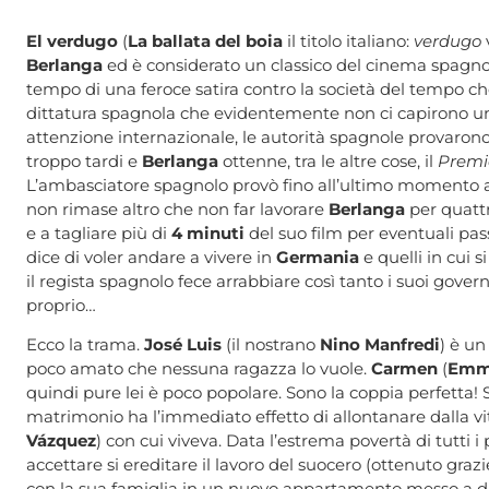
El verdugo
(
La ballata del boia
il titolo italiano:
verdugo
Berlanga
ed è considerato un classico del cinema spagnol
tempo di una feroce satira contro la società del tempo ch
dittatura spagnola che evidentemente non ci capirono un a
attenzione internazionale, le autorità spagnole provarono
troppo tardi e
Berlanga
ottenne, tra le altre cose, il
Premio
L’ambasciatore spagnolo provò fino all’ultimo momento a v
non rimase altro che non far lavorare
Berlanga
per quattr
e a tagliare più di
4 minuti
del suo film per eventuali passa
dice di voler andare a vivere in
Germania
e quelli in cui 
il regista spagnolo fece arrabbiare così tanto i suoi gove
proprio…
Ecco la trama.
José Luis
(il nostrano
Nino Manfredi
) è u
poco amato che nessuna ragazza lo vuole.
Carmen
(
Emm
quindi pure lei è poco popolare. Sono la coppia perfetta! Si
matrimonio ha l’immediato effetto di allontanare dalla vi
Vázquez
) con cui viveva. Data l’estrema povertà di tutti 
accettare si ereditare il lavoro del suocero (ottenuto gr
con la sua famiglia in un nuovo appartamento messo a disp