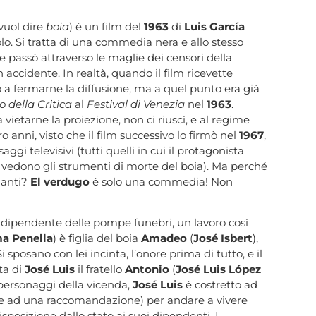
vuol dire
boia
) è un film del
1963
di
Luis García
o. Si tratta di una commedia nera e allo stesso
e passò attraverso le maglie dei censori della
ccidente. In realtà, quando il film ricevette
 a fermarne la diffusione, ma a quel punto era già
 della Critica
al
Festival di Venezia
nel
1963
.
ietarne la proiezione, non ci riuscì, e al regime
o anni, visto che il film successivo lo firmò nel
1967
,
ggi televisivi (tutti quelli in cui il protagonista
si vedono gli strumenti di morte del boia). Ma perché
rnanti?
El verdugo
è solo una commedia! Non
n dipendente delle pompe funebri, un lavoro così
a Penella
) è figlia del boia
Amadeo
(
José Isbert
),
 sposano con lei incinta, l’onore prima di tutto, e il
ta di
José Luis
il fratello
Antonio
(
José Luis López
i personaggi della vicenda,
José Luis
è costretto ad
azie ad una raccomandazione) per andare a vivere
osizione dallo stato ai suoi dipendenti. I