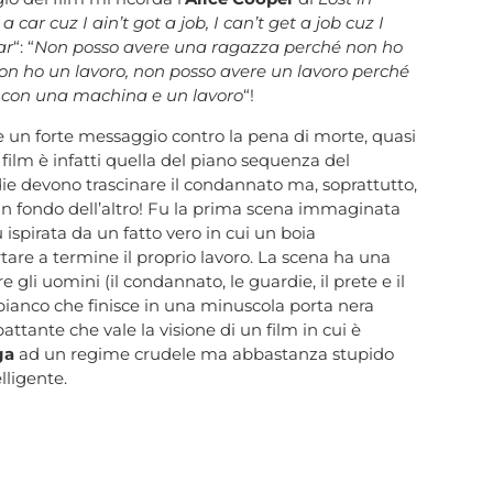
t a car cuz I ain’t got a job, I can’t get a job cuz I
ar
“: “
Non posso avere una ragazza perché non ho
 ho un lavoro, non posso avere un lavoro perché
 con una machina e un lavoro
“!
he un forte messaggio contro la pena di morte, quasi
 film è infatti quella del piano sequenza del
die devono trascinare il condannato ma, soprattutto,
 in fondo dell’altro! Fu la prima scena immaginata
 ispirata da un fatto vero in cui un boia
rtare a termine il proprio lavoro. La scena ha una
e gli uomini (il condannato, le guardie, il prete e il
 bianco che finisce in una minuscola porta nera
ttante che vale la visione di un film in cui è
ga
ad un regime crudele ma abbastanza stupido
lligente.