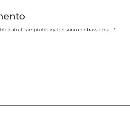
mento
ubblicato.
I campi obbligatori sono contrassegnati
*