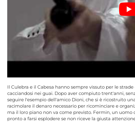
Il Culebra e il Cabesa hanno sempre vissuto per le strade d
cacciandosi nei guai. Dopo aver compiuto trent'anni, senz
seguire l'esempio dell'amico Dioni, che si è ricostruito un
racimolare il denaro necessario per ricominciare e organ
ma il loro piano non va come previsto. Fermin, un uomo d'a
pronto a farsi esplodere se non riceve la giusta attenzio