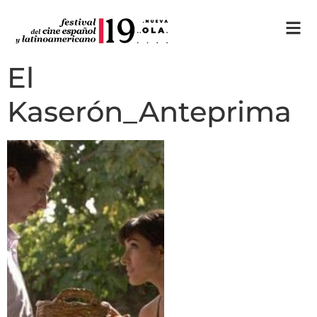
El
Kaserón_Anteprima