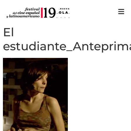
El
estudiante_Anteprim