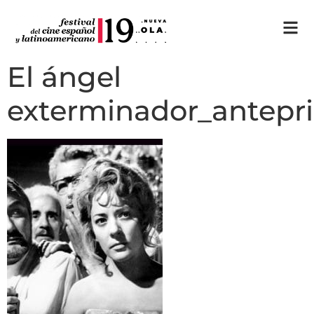
El ángel
exterminador_antepr