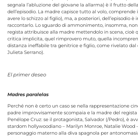
segnala l’abluzione del giovane la allarma) è il frutto dell
dell’episodio. La madre capisce tutto al volo, comprende i
avere lo schizzo al figlio), ma, a posteriori, dell’episodio 
raccontarlo. Lo sguardo di ammonimento, insomma, non è
regista attribuisce alla madre mettendolo in scena, cioè qu
critica implicita, quel rimprovero muto, quella incompr
distanza ineffabile tra genitrice e figlio, come rivelato d
Julieta Serrano).
El primer deseo
Madres paralelas
Perché non è certo un caso se nella rappresentazione cin
padre improvvisamente scompaia e la madre del regista 
Penélope Cruz: se il protagonista, Salvador (/Pedro), è avv
stardom hollywoodiano – Marilyn Monroe, Natalie Wood – 
personaggio materno alla diva spagnola per antonomasia