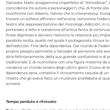
(Salvador Mallo: anagramma imperfetto di “Almodóvar”, le
coincidenza tra autore e personaggio?) che, di fronte alla
riconfronta con Alberto, l’attore che lo interpretava. D
trovare un sollievo effimero nell’eroina, reincontra Federi
teatro alla rappresentazione del monologo
Adicción
, in 
portarselo a letto e consentire all’antica ferita di continu
finale dignitoso e davvero risolutivo la relazione più impo
parabola svolta, quello nel quale il protagonista ritrova la
dell’
adicción
. Fine della dipendenza. Dal ricordo di Feder
proprio passato permette a Salvador di pervenire alla sere
dirla fellinianamente, della sua
grande confusione
) e di
tradizionale. E di riconciliarsi con una figura materna d
conserva un ricordo tenero degli ultimi giorni (l’uovo di l
dipendenza sana, complice il ritrovamento casuale di un a
ritratto che gli aveva fatto un muratore analfabeta al q
scrivere.
Tempo perduto e ritrovato