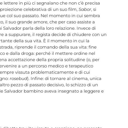
 lettere in più ci segnalano che non c’è precisa
 proiezione celebrativa di un suo film,
Sabor
, si
unque col suo passato. Nel momento in cui sembra
co, il suo grande amore, che per caso assiste a
cui Salvador parla della loro relazione. Invece di
are a suppurare, il regista decide di chiudere con un
rtante della sua vita. È il momento in cui la
 strada, riprende il comando della sua vita: fine
ico e dalla droga: perché il mettere ordine nel
na accettazione della propria solitudine (o, per
 pervenire a un percorso medico e terapeutico
a sempre vissuta problematicamente e di cui
egno:
rosebud
). Infine: di tornare al cinema, unica
ltro pezzo di passato decisivo, lo schizzo di un
uale Salvador bambino aveva insegnato a leggere e