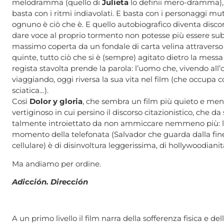
melodramma (quello di
Julieta
lo definii mero-dramma), b
basta con i ritmi indiavolati. E basta con i personaggi muta
ognuno è ciò che è. E quello autobiografico diventa discor
dare voce al proprio tormento non potesse più essere sub
massimo coperta da un fondale di carta velina attraverso 
quinte, tutto ciò che si è (sempre) agitato dietro la mess
regista stavolta prende la parola: l’uomo che, vivendo all
viaggiando, oggi riversa la sua vita nel film (che occupa col
sciatica…).
Così
Dolor y gloria
, che sembra un film più quieto e meno 
vertiginoso in cui persino il discorso citazionistico, che d
talmente introiettato da non ammiccare nemmeno più: lav
momento della telefonata (Salvador che guarda dalla finest
cellulare) è di disinvoltura leggerissima, di hollywoodian
Ma andiamo per ordine.
Adicción. Dirección
A un primo livello il film narra della sofferenza fisica e de