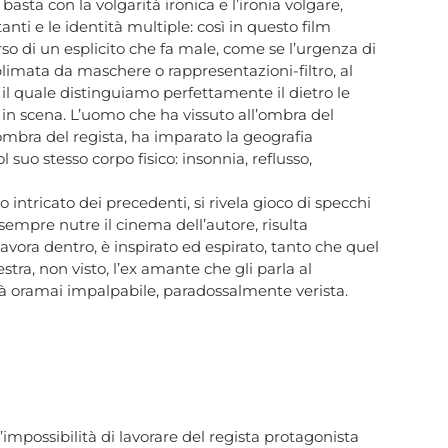
asta con la volgarità ironica e l’ironia volgare,
nti e le identità multiple: così in questo film
so di un esplicito che fa male, come se l’urgenza di
limata da maschere o rappresentazioni-filtro, al
il quale distinguiamo perfettamente il dietro le
a in scena. L’uomo che ha vissuto all’ombra del
’ombra del regista, ha imparato la geografia
 suo stesso corpo fisico: insonnia, reflusso,
intricato dei precedenti, si rivela gioco di specchi
a sempre nutre il cinema dell’autore, risulta
ora dentro, è inspirato ed espirato, tanto che quel
ra, non visto, l’ex amante che gli parla al
ità oramai impalpabile, paradossalmente verista.
ll’impossibilità di lavorare del regista protagonista