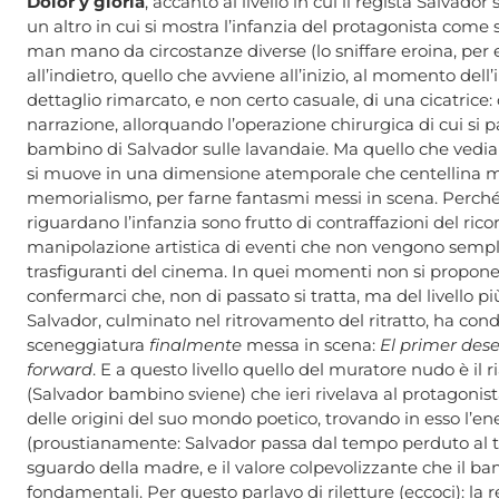
Dolor y gloria
, accanto al livello in cui il regista Salvado
un altro in cui si mostra l’infanzia del protagonista come se
man mano da circostanze diverse (lo sniffare eroina, per e
all’indietro, quello che avviene all’inizio, al momento del
dettaglio rimarcato, e non certo casuale, di una cicatric
narrazione, allorquando l’operazione chirurgica di cui si pa
bambino di Salvador sulle lavandaie. Ma quello che vedia
si muove in una dimensione atemporale che centellina mo
memorialismo, per farne fantasmi messi in scena. Perché 
riguardano l’infanzia sono frutto di contraffazioni del ricor
manipolazione artistica di eventi che non vengono sempli
trasfiguranti del cinema. In quei momenti non si propone il 
confermarci che, non di passato si tratta, ma del livello p
Salvador, culminato nel ritrovamento del ritratto, ha con
sceneggiatura
finalmente
messa in scena:
El primer des
forward
. E a questo livello quello del muratore nudo è il
(Salvador bambino sviene) che ieri rivelava al protagonista
delle origini del suo mondo poetico, trovando in esso l’en
(proustianamente: Salvador passa dal tempo perduto al t
sguardo della madre, e il valore colpevolizzante che il bam
fondamentali. Per questo parlavo di riletture (eccoci): l