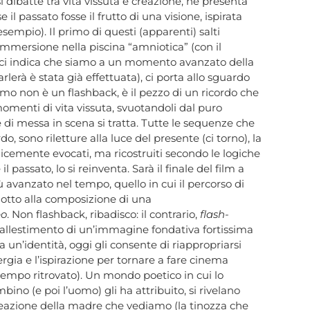
r si dibatte tra vita vissuta e creazione, ne presenta
 il passato fosse il frutto di una visione, ispirata
sempio). Il primo di questi (apparenti) salti
l’immersione nella piscina “amniotica” (con il
e: ci indica che siamo a un momento avanzato della
rlerà è stata già effettuata), ci porta allo sguardo
mo non è un flashback, è il pezzo di un ricordo che
menti di vita vissuta, svuotandoli dal puro
di messa in scena si tratta. Tutte le sequenze che
do, sono riletture alla luce del presente (ci torno), la
cemente evocati, ma ricostruiti secondo le logiche
passato, lo si reinventa. Sarà il finale del film a
iù avanzato nel tempo, quello in cui il percorso di
dotto alla composizione di una
eo
. Non flashback, ribadisco: il contrario,
flash-
 riallestimento di un’immagine fondativa fortissima
 un’identità, oggi gli consente di riappropriarsi
ergia e l’ispirazione per tornare a fare cinema
empo ritrovato). Un mondo poetico in cui lo
bino (e poi l’uomo) gli ha attribuito, si rivelano
a reazione della madre che vediamo (la tinozza che