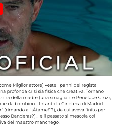
ome Miglior attore) veste i panni del regista
na profonda crisi sia fisica che creativa. Tornano
a gonna della madre (una smagliante Penélope Cruz),
 ritrae da bambino… Intanto la Cineteca di Madrid
r” (rimando a “¡Átame!”?), da cui aveva finito per
stesso Banderas?)… e il passato si mescola col
otiva del maestro manchego.