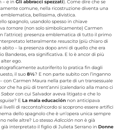
n – e in
Gli abbracci spezzati
). Come dire che se
isicamente comune, nella ricostruzione diventa una
 emblematica, bellissima, divistica.
dello spagnolo, usandolo spesso in chiave
eva
tornare
(non solo simbolicamente) Carmen
 l’attrice): presenza emblematica di tutto il primo
 interpretato letteralmente
resuscita
(più chiaro di
e abito – la presenza dopo anni di quello che era
 Banderas, era significativa. E lo è ancor di più
 alter ego.
tograficamente autoriferito lo pratica fin dagli
uesto, il suo
8½
? E non parte subito con l’inganno
– con Carmen Maura nella parte di un transessuale
bor
che ha più di trent’anni (calendario alla mano ci
i
Sabor
con cui Salvador aveva litigato e che lo
isguise
? E
La mala educación
non anticipava
 livelli di racconto/ricordo si scoprono essere artifici
cinema dello spagnolo che è un’opera unica sempre
ano nelle altre? Lo stesso
Adicción
non è già
à interpretato il figlio di Julieta Serrano in
Donne