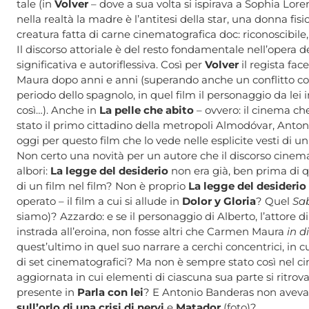
tale (in
Volver
– dove a sua volta si ispirava a Sophia Lore
nella realtà la madre è l’antitesi della star, una donna f
creatura fatta di carne cinematografica doc: riconoscibile,
Il discorso attoriale è del resto fondamentale nell’opera 
significativa e autoriflessiva. Così per
Volver
il regista fac
Maura dopo anni e anni (superando anche un conflitto con
periodo dello spagnolo, in quel film il personaggio da lei
così…). Anche in
La pelle che abito
– ovvero: il cinema ch
stato il primo cittadino della metropoli Almodóvar, Antonio
oggi per questo film che lo vede nelle esplicite vesti di un
Non certo una novità per un autore che il discorso cinema
albori:
La legge del desiderio
non era già, ben prima di q
di un film nel film? Non è proprio
La legge del desiderio
operato – il film a cui si allude in
Dolor y Gloria
? Quel
Sa
siamo)? Azzardo: e se il personaggio di Alberto, l’attore d
instrada all’eroina, non fosse altri che Carmen Maura
in d
quest’ultimo in quel suo narrare a cerchi concentrici, in cui
di set cinematografici? Ma non è sempre stato così nel 
aggiornata in cui elementi di ciascuna sua parte si ritrov
presente in
Parla con lei
? E Antonio Banderas non aveva gi
sull’orlo di una crisi di nervi
e
Matador
(foto)?