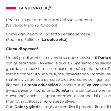
LA NUEVA OLA //
L’ho scritto per dimenticarmi del suo contenuto.
(Salvador Mallo su
Adicción
)
Come ogni mio film l’ho fatto per liberarmene.
(Federico Fellini su
La dolce vita
)
Gioco di specchi
Un bel po’ di anni fa, scrivendo su questa rivista di
Parla 
con questa frase: «Avvisaglie di crisi? Speriamo che sia s
guarda allo specchio, si compiace un po’ e parla tra sé». 
solo ha conosciuto una crisi, ma, rimeditando i termini del 
materia viva del suo percorso creativo: come se il genio 
liberarsi.
La mala educación
e (soprattutto)
Volver
sono s
avviso persino il penultimo
Julieta
(alla cui trattazione r
questione), anche se apparentemente lontano dal discorso a
Munro), si collocava nello stesso alveo.
Con
Dolor y gloria
il regista rivendica il proprio diritto 