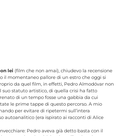
con lei
(film che non amai), chiudevo la recensione
olo il momentaneo pallore di un estro che oggi si
Proprio da quel film, in effetti, Pedro Almodóvar non
suo statuto artistico, di quella crisi ha fatto
sfrenato di un tempo fosse una gabbia da cui
tate le prime tappe di questo percorso. A mio
imando per evitare di ripetermi sull’intera
utoanalitico (era ispirato ai racconti di Alice
di invecchiare: Pedro aveva già detto basta con il