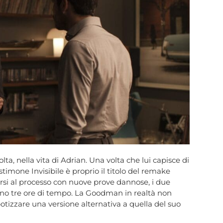
ta, nella vita di Adrian. Una volta che lui capisce di
stimone Invisibile è proprio il titolo del remake
arsi al processo con nuove prove dannose, i due
hanno tre ore di tempo. La Goodman in realtà non
ipotizzare una versione alternativa a quella del suo