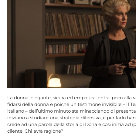
La donna, elegante, sicura ed empatica, entra, poco alla vol
fidarsi della donna e poiché un testimone invisibile – Il Te
italiano – dell’ultimo minuto sta minacciando di present
iniziano a studiare una strategia difensiva, e per farlo 
crede ad una parola della storia di Doria e così inizia ad 
cliente. Chi avrà ragione?