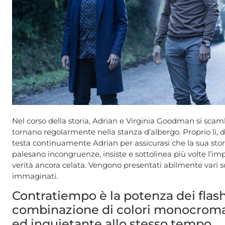
Nel corso della storia, Adrian e Virginia Goodman si scamb
tornano regolarmente nella stanza d’albergo. Proprio lì, 
testa continuamente Adrian per assicurasi che la sua stori
palesano incongruenze, insiste e sottolinea più volte l’im
verità ancora celata. Vengono presentati abilmente vari sce
immaginati.
Contratiempo è la potenza dei flash
combinazione di colori monocromat
ed inquietante allo stesso tempo.