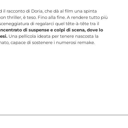
l racconto di Doria, che dà al film una spinta
thriller, è teso. Fino alla fine. A rendere tutto più
 sceneggiatura di regalarci quel tête-à-tête tra il
centrato di suspense e colpi di scena, dove lo
esi.
Una pellicola ideata per tenere nascosta la
onato, capace di sostenere i numerosi remake.