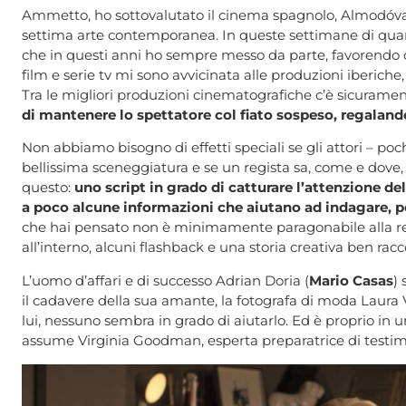
Ammetto, ho sottovalutato il cinema spagnolo, Almodóvar a
settima arte contemporanea. In queste settimane di quar
che in questi anni ho sempre messo da parte, favorendo ope
film e serie tv mi sono avvicinata alle produzioni iberich
Tra le migliori produzioni cinematografiche c’è sicurame
di mantenere lo spettatore col fiato sospeso, regaland
Non abbiamo bisogno di effetti speciali se gli attori – poc
bellissima sceneggiatura e se un regista sa, come e dove
questo:
uno script in grado di catturare l’attenzione d
a poco alcune informazioni che aiutano ad indagare, pe
che hai pensato non è minimamente paragonabile alla real
all’interno, alcuni flashback e una storia creativa ben rac
L’uomo d’affari e di successo Adrian Doria (
Mario Casas
)
il cadavere della sua amante, la fotografa di moda Laura V
lui, nessuno sembra in grado di aiutarlo. Ed è proprio in u
assume Virginia Goodman, esperta preparatrice di testimo