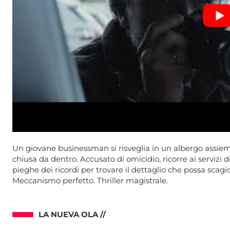
Un giovane businessman si risveglia in un albergo assieme
chiusa da dentro. Accusato di omicidio, ricorre ai servizi 
pieghe dei ricordi per trovare il dettaglio che possa scagi
Meccanismo perfetto. Thriller magistrale.
LA NUEVA OLA //