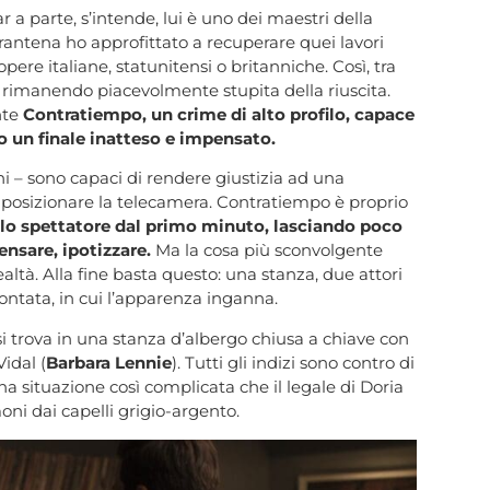
 parte, s’intende, lui è uno dei maestri della
antena ho approfittato a recuperare quei lavori
re italiane, statunitensi o britanniche. Così, tra
e, rimanendo piacevolmente stupita della riuscita.
nte
Contratiempo, un crime di alto profilo, capace
o un finale inatteso e impensato.
hi – sono capaci di rendere giustizia ad una
, posizionare la telecamera. Contratiempo è proprio
ello spettatore dal primo minuto, lasciando poco
nsare, ipotizzare.
Ma la cosa più sconvolgente
tà. Alla fine basta questo: una stanza, due attori
contata, in cui l’apparenza inganna.
 si trova in una stanza d’albergo chiusa a chiave con
idal (
Barbara Lennie
). Tutti gli indizi sono contro di
na situazione così complicata che il legale di Doria
ni dai capelli grigio-argento.