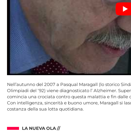
Nell’autunno del 2007 a Pasqual Maragall (lo storico Sinda
Olimpiadi del ‘92) viene diagnosticato l’ Alzheimer. Superat
comincia una crociata contro questa malattia e fin dalle 
Con intelligenza, sincerità e buono umore, Maragall si lasc
costanza della sua lotta quotidiana.
LA NUEVA OLA //