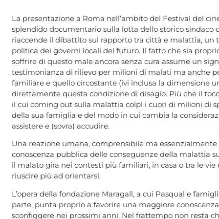
La presentazione a Roma nell’ambito del Festival del cin
splendido documentario sulla lotta dello storico sindaco 
riaccende il dibattito sul rapporto tra città e malattia, 
politica dei governi locali del futuro. Il fatto che sia propri
soffrire di questo male ancora senza cura assume un sign
testimonianza di rilievo per milioni di malati ma anche 
familiare e quello circostante (ivi inclusa la dimensione 
direttamente questa condizione di disagio.
Più che il to
il cui coming out sulla malattia colpì i cuori di milioni d
della sua famiglia e del modo in cui cambia la considera
assistere e (sovra) accudire.
Una reazione umana, comprensibile ma essenzialmente p
conoscenza pubblica delle conseguenze della malattia sul 
il malato gira nei contesti più familiari, in casa o tra le vie
riuscire più ad orientarsi.
L’opera della fondazione Maragall, a cui Pasqual e famigl
parte, punta proprio a favorire una maggiore conoscenza 
sconfiggere nei prossimi anni. Nel frattempo non resta ch