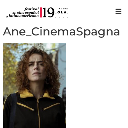
Ane_CinemaSpagna