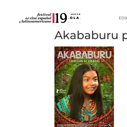
EDI
Akababuru p