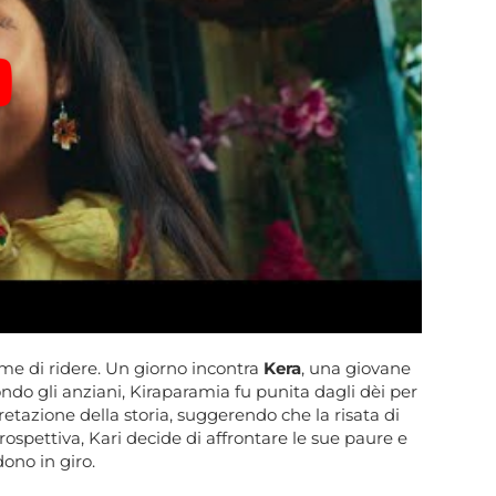
e di ridere.
Un giorno incontra
Kera
, una giovane
ondo gli anziani, Kiraparamia fu punita dagli dèi per
retazione della storia, suggerendo che la risata di
rospettiva, Kari decide di affrontare le sue paure e
dono in giro.