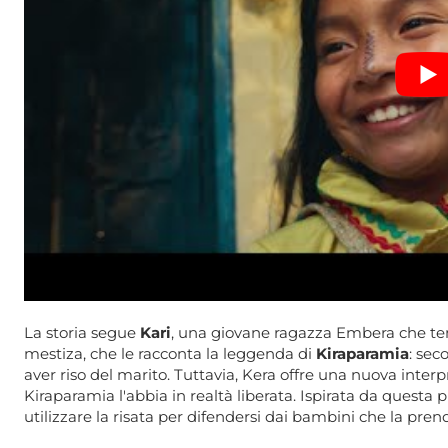
La storia segue
Kari
, una giovane ragazza Embera che tem
mestiza, che le racconta la leggenda di
Kiraparamia
: sec
aver riso del marito.
Tuttavia, Kera offre una nuova interp
Kiraparamia l'abbia in realtà liberata.
Ispirata da questa p
utilizzare la risata per difendersi dai bambini che la pren