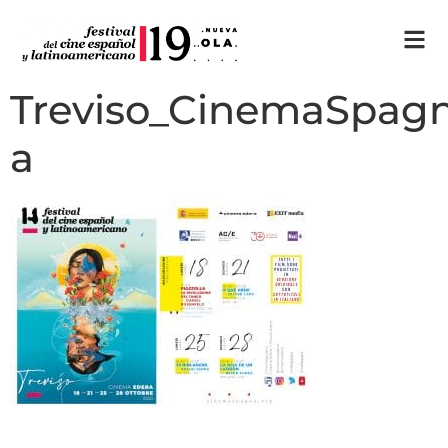
Treviso_CinemaSpagn
a