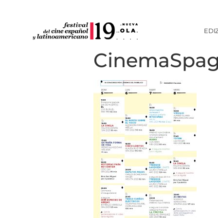
EDI
CinemaSpag