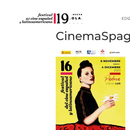
EDI
CinemaSpag