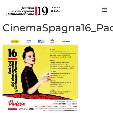
CinemaSpagna16_Pa