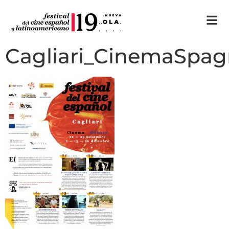
Cagliari_CinemaSpag