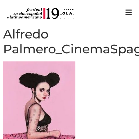
Alfredo
Palmero_CinemaSpa