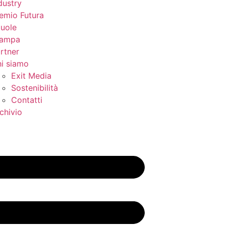
dustry
emio Futura
uole
tampa
rtner
i siamo
Exit Media
Sostenibilità
Contatti
chivio