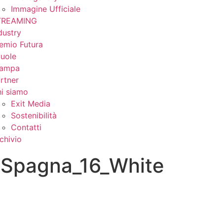
Immagine Ufficiale
TREAMING
dustry
emio Futura
uole
tampa
rtner
i siamo
Exit Media
Sostenibilità
Contatti
chivio
Spagna_16_White