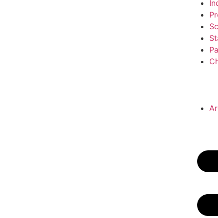
In
Pr
Sc
S
Pa
Ch
Ar