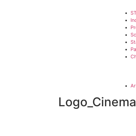
S
In
Pr
Sc
S
Pa
Ch
Ar
Logo_Cinema